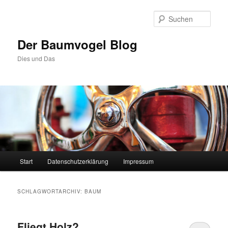
Zum
Zum
primären
sekundären
Such
Inhalt
Inhalt
springen
springen
Der Baumvogel Blog
Dies und Das
Hauptmenü
Start
Datenschutzerklärung
Impressum
SCHLAGWORTARCHIV:
BAUM
Fliegt Holz?