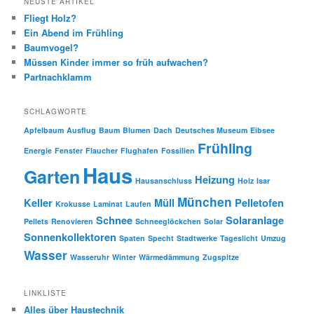
NEUSTE ARTIKEL
Fliegt Holz?
Ein Abend im Frühling
Baumvogel?
Müssen Kinder immer so früh aufwachen?
Partnachklamm
SCHLAGWORTE
Apfelbaum
Ausflug
Baum
Blumen
Dach
Deutsches Museum
Eibsee
Frühling
Energie
Fenster
Flaucher
Flughafen
Fossilien
Haus
Garten
Heizung
Hausanschluss
Holz
Isar
München
Keller
Müll
Pelletofen
Krokusse
Laminat
Laufen
Schnee
Solaranlage
Pellets
Renovieren
Schneeglöckchen
Solar
Sonnenkollektoren
Spaten
Specht
Stadtwerke
Tageslicht
Umzug
Wasser
Wasseruhr
Winter
Wärmedämmung
Zugspitze
LINKLISTE
Alles über Haustechnik