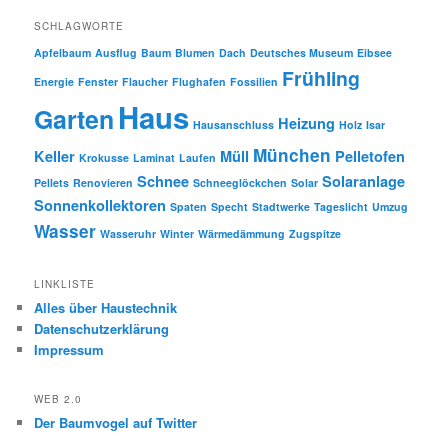
SCHLAGWORTE
Apfelbaum
Ausflug
Baum
Blumen
Dach
Deutsches Museum
Eibsee
Frühling
Energie
Fenster
Flaucher
Flughafen
Fossilien
Haus
Garten
Heizung
Hausanschluss
Holz
Isar
München
Keller
Müll
Pelletofen
Krokusse
Laminat
Laufen
Schnee
Solaranlage
Pellets
Renovieren
Schneeglöckchen
Solar
Sonnenkollektoren
Spaten
Specht
Stadtwerke
Tageslicht
Umzug
Wasser
Wasseruhr
Winter
Wärmedämmung
Zugspitze
LINKLISTE
Alles über Haustechnik
Datenschutzerklärung
Impressum
WEB 2.0
Der Baumvogel auf Twitter