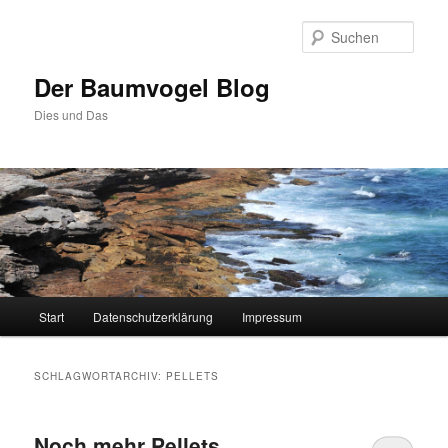
Zum
Zum
primären
sekundären
Such
Inhalt
Inhalt
springen
springen
Der Baumvogel Blog
Dies und Das
Hauptmenü
Start
Datenschutzerklärung
Impressum
SCHLAGWORTARCHIV:
PELLETS
Noch mehr Pellets