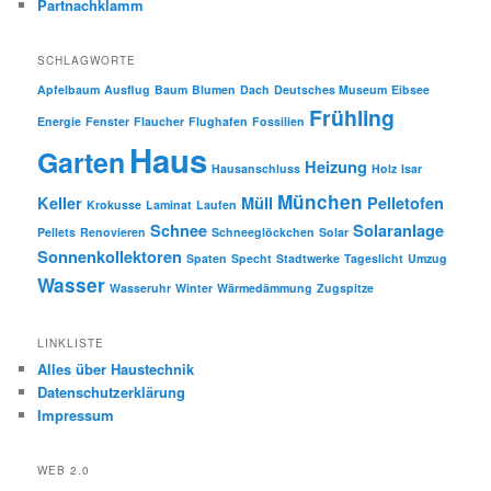
Partnachklamm
SCHLAGWORTE
Apfelbaum
Ausflug
Baum
Blumen
Dach
Deutsches Museum
Eibsee
Frühling
Energie
Fenster
Flaucher
Flughafen
Fossilien
Haus
Garten
Heizung
Hausanschluss
Holz
Isar
München
Keller
Müll
Pelletofen
Krokusse
Laminat
Laufen
Schnee
Solaranlage
Pellets
Renovieren
Schneeglöckchen
Solar
Sonnenkollektoren
Spaten
Specht
Stadtwerke
Tageslicht
Umzug
Wasser
Wasseruhr
Winter
Wärmedämmung
Zugspitze
LINKLISTE
Alles über Haustechnik
Datenschutzerklärung
Impressum
WEB 2.0