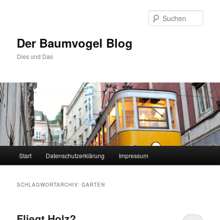
Zum
Zum
primären
sekundären
Such
Inhalt
Inhalt
springen
springen
Der Baumvogel Blog
Dies und Das
Hauptmenü
Start
Datenschutzerklärung
Impressum
SCHLAGWORTARCHIV:
GARTEN
Fliegt Holz?