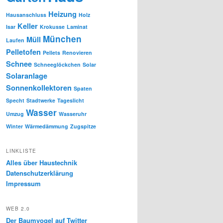
Heizung
Hausanschluss
Holz
Keller
Isar
Krokusse
Laminat
München
Müll
Laufen
Pelletofen
Pellets
Renovieren
Schnee
Schneeglöckchen
Solar
Solaranlage
Sonnenkollektoren
Spaten
Specht
Stadtwerke
Tageslicht
Wasser
Umzug
Wasseruhr
Winter
Wärmedämmung
Zugspitze
LINKLISTE
Alles über Haustechnik
Datenschutzerklärung
Impressum
WEB 2.0
Der Baumvogel auf Twitter