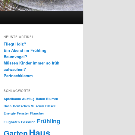
NEUSTE ARTIKEL
Fliegt Holz?
Ein Abend im Frühling
Baumvogel?
Müssen Kinder immer so früh
aufwachen?
Partnachklamm
SCHLAGWORTE
Apfelbaum
Ausflug
Baum
Blumen
Dach
Deutsches Museum
Eibsee
Energie
Fenster
Flaucher
Frühling
Flughafen
Fossilien
Haus
Garten