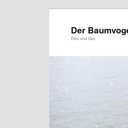
Zum
Zum
primären
sekundären
Inhalt
Inhalt
Der Baumvoge
springen
springen
Dies und Das