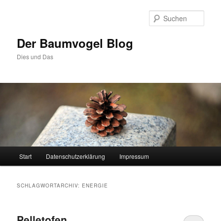
Zum
Zum
primären
sekundären
Such
Inhalt
Inhalt
springen
springen
Der Baumvogel Blog
Dies und Das
Hauptmenü
Start
Datenschutzerklärung
Impressum
SCHLAGWORTARCHIV:
ENERGIE
Pelletofen