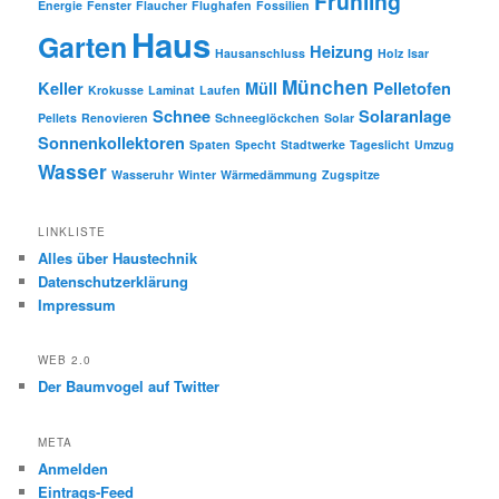
Frühling
Energie
Fenster
Flaucher
Flughafen
Fossilien
Haus
Garten
Heizung
Hausanschluss
Holz
Isar
München
Keller
Müll
Pelletofen
Krokusse
Laminat
Laufen
Schnee
Solaranlage
Pellets
Renovieren
Schneeglöckchen
Solar
Sonnenkollektoren
Spaten
Specht
Stadtwerke
Tageslicht
Umzug
Wasser
Wasseruhr
Winter
Wärmedämmung
Zugspitze
LINKLISTE
Alles über Haustechnik
Datenschutzerklärung
Impressum
WEB 2.0
Der Baumvogel auf Twitter
META
Anmelden
Eintrags-Feed